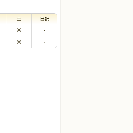
土
日祝
※
-
※
-