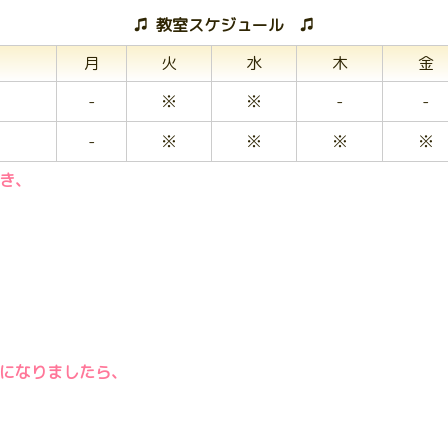
♫ 教室スケジュール ♫
月
火
水
木
金
-
※
※
-
-
-
※
※
※
※
き、
になりましたら、