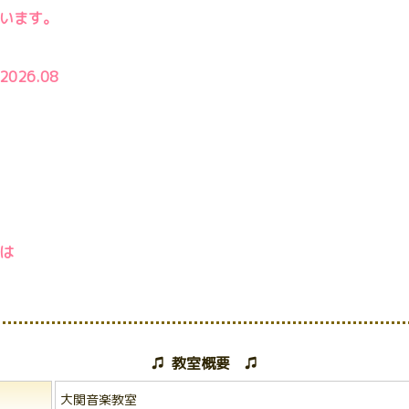
います。
08
レッスン
は
♫ 教室概要 ♫
大関音楽教室